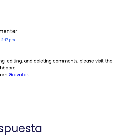
menter
 2:17 pm
g, editing, and deleting comments, please visit the
hboard.
from
Gravatar
.
espuesta