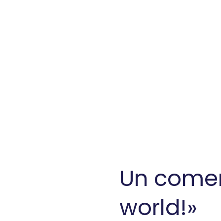
Un comen
world!
»